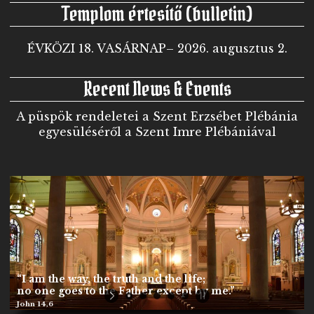
Templom értesítő (bulletin)
ÉVKÖZI 18. VASÁRNAP– 2026. augusztus 2.
Recent News & Events
A püspök rendeletei a Szent Erzsébet Plébánia
egyesüléséről a Szent Imre Plébániával
“I am the way, the truth and the life;
no one goes to the Father except by me.”
John 14,6