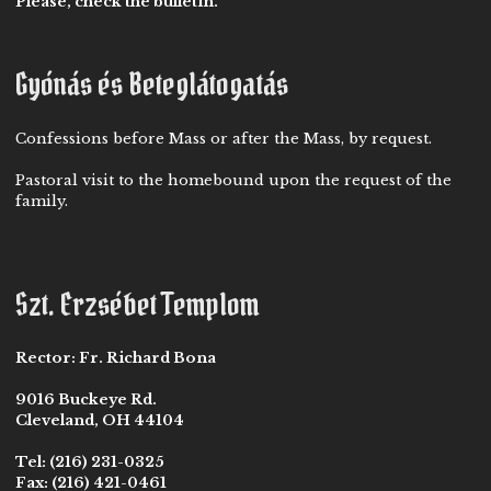
Please, check the bulletin.
Gyónás és Beteglátogatás
Confessions before Mass or after the Mass, by request.
Pastoral visit to the homebound upon the request of the
family.
Szt. Erzsébet Templom
Rector:
Fr. Richard Bona
9016 Buckeye Rd.
Cleveland, OH 44104
Tel:
(216) 231-0325
Fax:
(216) 421-0461