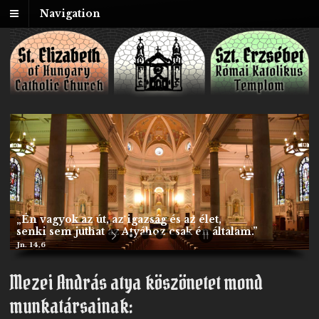
Navigation
„Én vagyok az út, az igazság és az élet,
senki sem juthat az Atyához csak én általam.”
Jn. 14,6
Mezei András atya köszönetet mond
munkatársainak: