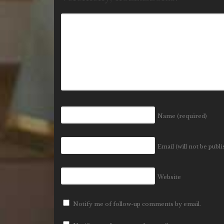
Name
(required)
Email (will not be publ
Website
Notify me of follow-up comments by email.