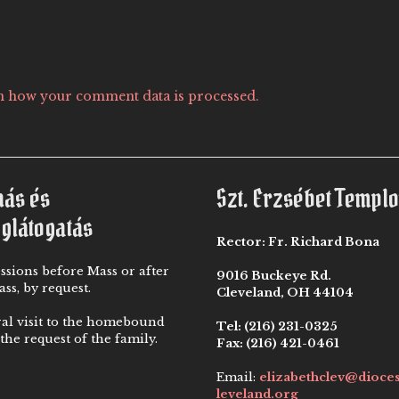
n how your comment data is processed.
nás és
Szt. Erzsébet Templ
eglátogatás
Rector:
Fr. Richard Bona
ssions before Mass or after
9016 Buckeye Rd.
ss, by request.
Cleveland, OH 44104
ral visit to the homebound
Tel:
(216) 231-0325
the request of the family.
Fax:
(216) 421-0461
Email:
elizabethclev@dioce
leveland.org