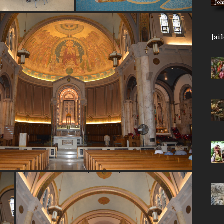
Joh
[ai