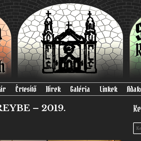
ár
Értesítő
Hírek
Galéria
Linkek
Adak
YBE – 2019.
Ke