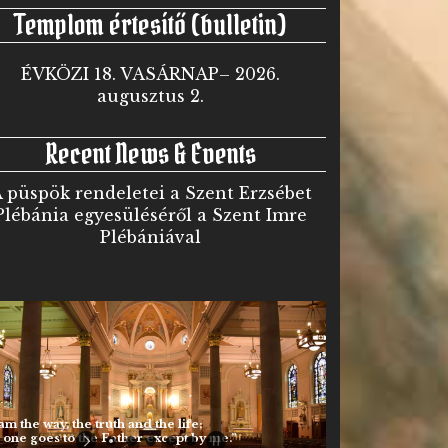
Templom értesítő (bulletin)
ÉVKÖZI 18. VASÁRNAP– 2026.
augusztus 2.
Recent News & Events
 püspök rendeletei a Szent Erzsébet
Plébánia egyesüléséről a Szent Imre
Plébániával
 am the way, the truth and the life;
 one goes to the Father except by me.”