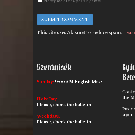
Notify me of new posts by email.
This site uses Akismet to reduce spam.
Lear
Szentmisék
Gyó
Bet
Sunday:
9:00 AM English Mass
Confe
the Ma
Holy Day:
Please, check the bulletin.
Pasto
upon 
Weekdays:
Please, check the bulletin.