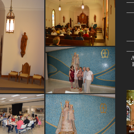
A
“I
no