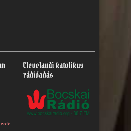
om
Clevelandi katolikus
rádióadás
seofc