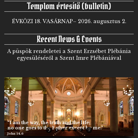
Templom értesítő (bulletin)
ÉVKÖZI 18. VASÁRNAP– 2026. augusztus 2.
Recent News & Events
A püspök rendeletei a Szent Erzsébet Plébánia
egyesüléséről a Szent Imre Plébániával
“I am the way, the truth and the life;
no one goes to the Father except by me.”
John 14,6