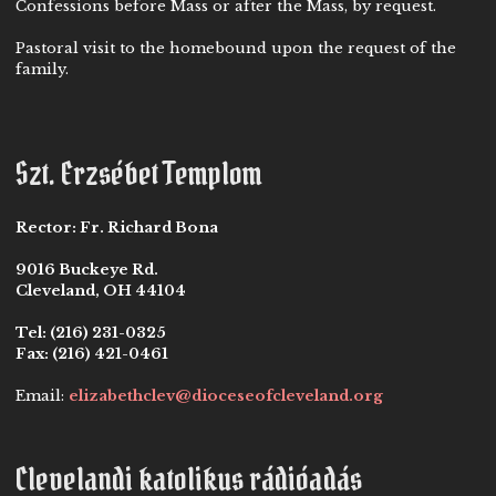
Confessions before Mass or after the Mass, by request.
Pastoral visit to the homebound upon the request of the
family.
Szt. Erzsébet Templom
Rector:
Fr. Richard Bona
9016 Buckeye Rd.
Cleveland, OH 44104
Tel:
(216) 231-0325
Fax:
(216) 421-0461
Email:
elizabethclev@dioceseofcleveland.org
Clevelandi katolikus rádióadás