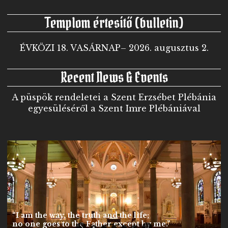
Templom értesítő (bulletin)
ÉVKÖZI 18. VASÁRNAP– 2026. augusztus 2.
Recent News & Events
A püspök rendeletei a Szent Erzsébet Plébánia
egyesüléséről a Szent Imre Plébániával
“I am the way, the truth and the life;
no one goes to the Father except by me.”