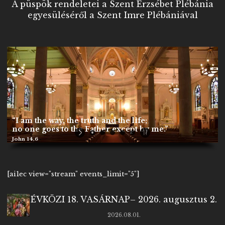
A püspök rendeletei a Szent Erzsébet Plébánia
egyesüléséről a Szent Imre Plébániával
“I am the way, the truth and the life;
no one goes to the Father except by me.”
John 14,6
[ai1ec view="stream" events_limit="5"]
ÉVKÖZI 18. VASÁRNAP– 2026. augusztus 2.
2026.08.01.