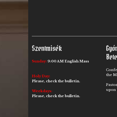
Szentmisék
Gyó
Bet
Sunday:
9:00 AM English Mass
Confe
the Ma
Holy Day:
Please, check the bulletin.
Pasto
upon 
Weekdays:
Please, check the bulletin.