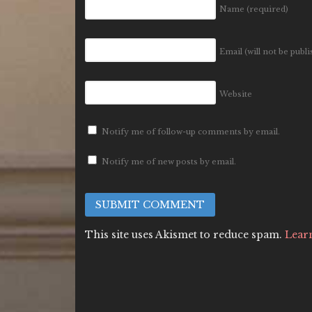
Name
(required)
Email (will not be publ
Website
Notify me of follow-up comments by email.
Notify me of new posts by email.
This site uses Akismet to reduce spam.
Lear