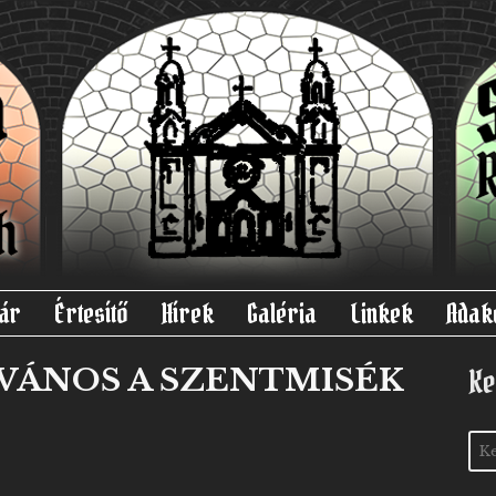
ár
Értesítő
Hírek
Galéria
Linkek
Adak
VÁNOS A SZENTMISÉK
Ke