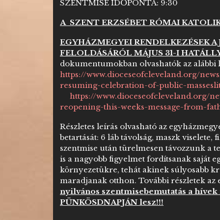
SZENTMISE IDŐPONTA: 9:30
A SZENT ERZSÉBET RÓMAI KATOLI
EGYHÁZMEGYEI RENDELKEZÉSEK A
FELOLDÁSÁRÓL MÁJUS 31-I HATÁLL
dokumentumokban olvashatók az alábbi l
https://www.dioceseofcleveland.org/new
resuming-celebration-of-public-massesli
https://www.dioceseofcleveland.org/
reopening-this-weeks-message-from-fath
Részletes leírás olvasható az egyházmeg
betartását: 6 láb távolság, maszk viselete, 
szentmise után türelmesen távozzunk a t
is a nagyobb figyelmet fordítsanak saját
környezetükre, tehát akinek súlyosabb kró
maradjanak otthon. További részletek az
nyilvános szentmisebemutatás a hívek r
PÜNKÖSDNAPJÁN lesz!!!