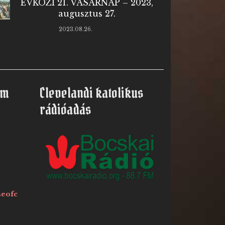
ÉVKÖZI 21. VASÁRNAP – 2023,
augusztus 27.
2023.08.26.
om
Clevelandi katolikus
rádióadás
seofc