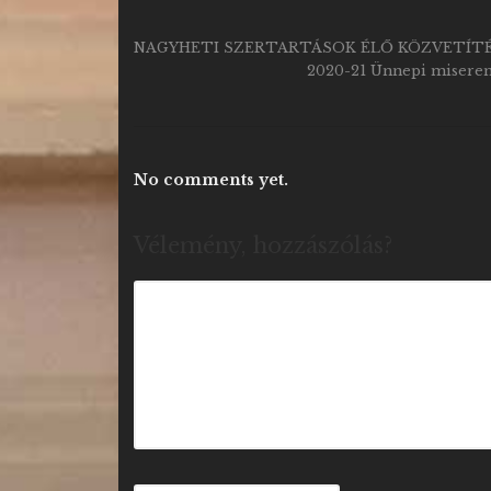
NAGYHETI SZERTARTÁSOK ÉLŐ KÖZVETÍTÉ
2020-21 Ünnepi miserend
No comments yet.
Vélemény, hozzászólás?