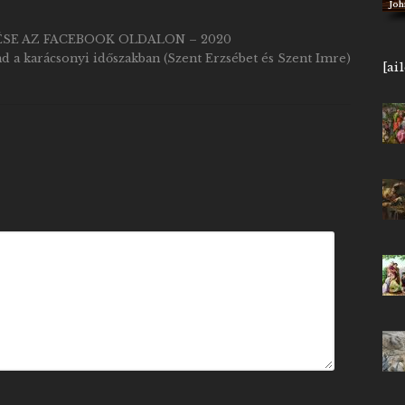
John
SE AZ FACEBOOK OLDALON – 2020
 a karácsonyi időszakban (Szent Erzsébet és Szent Imre)
[ai