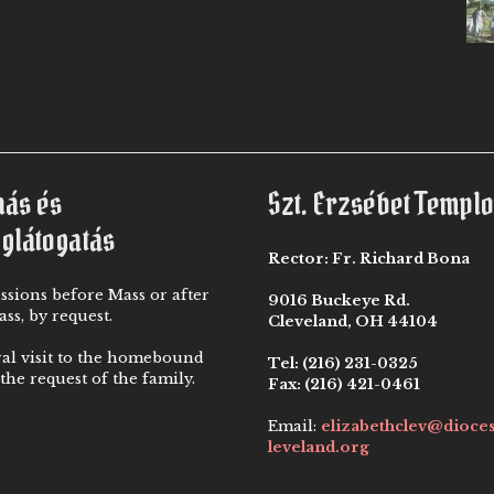
nás és
Szt. Erzsébet Templ
eglátogatás
Rector:
Fr. Richard Bona
ssions before Mass or after
9016 Buckeye Rd.
ss, by request.
Cleveland, OH 44104
ral visit to the homebound
Tel:
(216) 231-0325
the request of the family.
Fax:
(216) 421-0461
Email:
elizabethclev@dioce
leveland.org