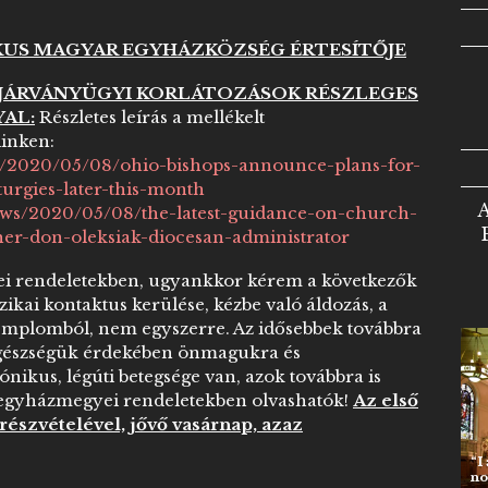
KUS MAGYAR EGYHÁZKÖZSÉG ÉRTESÍTŐJE
 JÁRVÁNYÜGYI KORLÁTOZÁSOK RÉSZLEGES
YAL:
Részletes leírás a mellékelt
inken:
s/2020/05/08/ohio-bishops-announce-plans-for-
turgies-later-this-month
A
news/2020/05/08/the-latest-guidance-on-church-
er-don-oleksiak-diocesan-administrator
yei rendeletekben, ugyankkor kérem a következők
fizikai kontaktus kerülése, kézbe való áldozás, a
emplomból, nem egyszerre. Az idősebbek továbbra
 egészségük érdekében önmagukra és
nikus, légúti betegsége van, azok továbbra is
 egyházmegyei rendeletekben olvashatók!
Az első
észvételével, jővő vasárnap, azaz
“I 
no 