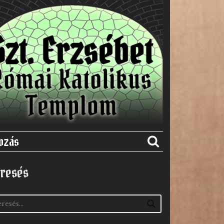
ozás
resés