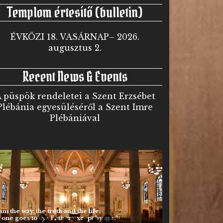
Templom értesítő (bulletin)
ÉVKÖZI 18. VASÁRNAP– 2026.
augusztus 2.
Recent News & Events
 püspök rendeletei a Szent Erzsébet
Plébánia egyesüléséről a Szent Imre
Plébániával
am the way, the truth and the life;
one goes to the Father except by me.”