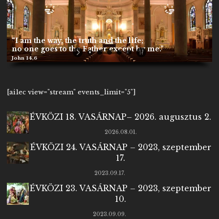
“I am the way, the truth and the life;
no one goes to the Father except by me.”
John 14,6
[ai1ec view="stream" events_limit="5"]
ÉVKÖZI 18. VASÁRNAP– 2026. augusztus 2.
2026.08.01.
ÉVKÖZI 24. VASÁRNAP – 2023, szeptember
17.
2023.09.17.
ÉVKÖZI 23. VASÁRNAP – 2023, szeptember
10.
2023.09.09.