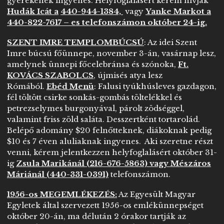
gyerekenek ingyenes. Helyfoglalásért kérem hívják
Hudák Icát a
440-944-1384,
vagy
Yanke Markot a
440-822-7617 – es telefonszámon október 24-ig.
SZENT IMRE TEMPLOMBÚCSÚ
: Az idei Szent
Imre búcsú főünnepe, november 3-án, vasárnap lesz,
amelynek ünnepi főcelebránsa és szónoka,
Ft.
KOVÁCS SZABOLCS
, újmisés atya lesz
Rómából.
Ebéd Menü
: Falusi tyúkhúsleves gazdagon,
fél töltött csirke sonkás-gombás töltelékkel és
petrezselymes burgonyával, párolt zödséggel,
valamint friss zöld saláta. Desszertként tortarolád.
Belépő adomány $20 felnőtteknek, diákoknak pedig
$10 és 7 éven aluliaknak ingyenes. Aki szeretne részt
venni, kérem jelentkezzen helyfoglalásért október 31-
ig
Zsula Marikánál (216-676-5863) vagy Mészáros
Máriánál (440-331-0391)
telefonszámon.
1956-os MEGEMLÉKEZÉS:
Az Egyesült Magyar
Egyletek által szervezett 1956-os emlékünnepséget
október 20-án, ma délután 2 órakor tartják az