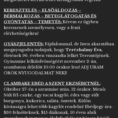
KERESZTELÉS – ELSŐÁLDOZÁS –
BÉRMÁLKOZÁS – BETEGLÁTOGATÁS ÉS
GYÓNTATÁS – TEMETÉS:
Kérem ez űgyben
keressenek személyesen, vagy a fenti
elérhetőségeken!
GYÁSZJELENTÉS:
Fájdalommal, de Isten akaratában
megnyugodva tudatjuk, hogy
Terézhalmy Éva,
életének 96. évében visszaadta lelkét Teremtőjének.
Gyászmise lelkiüdvösségéért november 2-án,
szombaton délelőtt 10:00 órakor lesz! ADJ URAM
ÖRÖK NYUGODALMAT NEKI!
CLAMBAKE EBÉD A SZENT ERZSÉBETNÉL
:
Október 27-én a szentmise után, 12 órakor. Menü:
Sült fél-csirke, egy tucat kagyló, édes vagy sült
burgonya, kukorica, saláta, öntetek. Külön
kívánságra lehet több kagylót rendelni! Ebédjegy ára:
$30 felnőtteknek, $15 diákonak, 10 éven aluli