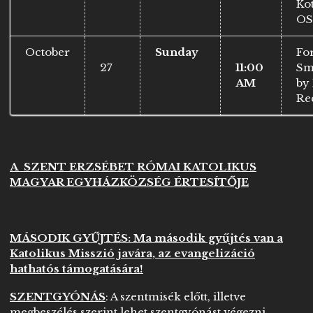
Kot
OS
October
Sunday
Fo
27
11:00
Sm
AM
by
Re
A SZENT ERZSÉBET RÓMAI KATOLIKUS
MAGYAR EGYHÁZKÖZSÉG ÉRTESÍTŐJE
MÁSODIK GYŰJTÉS: Ma második gyűjtés van a
Katolikus Misszió javára, az evangelizáció
hathatós támogatására!
SZENTGYÓNÁS
: A szentmisék előtt, illetve
megbeszélés szerint lehet szentgyónást végezni.