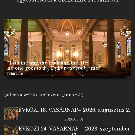
“I am the way, the truth and the life;
no one goes to the Father except by me.”
John 14,6
[ai1ec view="stream" events_limit="5"]
ÉVKÖZI 18. VASÁRNAP– 2026. augusztus 2.
2026.08.01.
ÉVKÖZI 24. VASÁRNAP – 2023, szeptember