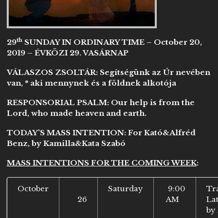
th
29
SUNDAY IN ORDINARY TIME – October 20,
2019 – ÉVKÖZI 29. VASÁRNAP
VÁLASZOS ZSOLTÁR: Segítségünk az Úr nevében
van, * aki mennynek és a földnek alkotója
RESPONSORIAL PSALM: Our help is from the
Lord, who made heaven and earth.
TODAY’S MASS INTENTION:
For Kató&Alfréd
Benz, by Kamilla&Kata Szabó
MASS INTENTIONS FOR THE COMING WEEK
:
October
Saturday
9:00
Tr
26
AM
Lat
by 