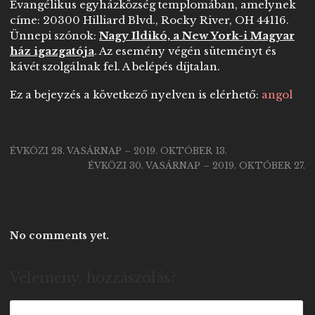
Evangélikus egyházközség templomában, amelynek
címe: 20300 Hilliard Blvd., Rocky River, OH 44116.
Ünnepi szónok:
Nagy Ildikó, a New York-i Magyar
ház igazgatója
. Az esemény végén süteményt és
kávét szolgálnak fel. A belépés díjtalan.
Ez a bejeyzés a következő nyelven is elérhető:
angol
ÉVKÖZI 28. VASÁRNAP – 2019. OKTÓBER 13.
ÉVKÖZI 30. VASÁRNAP – 2019. OKTÓBER 27.
No comments yet.
Vélemény, hozzászólás?