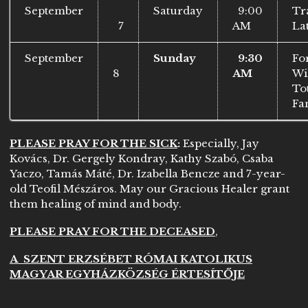
September
Saturday
9:00
Tr
7
AM
La
September
Sunday
9:30
Fo
8
AM
Wi
To
Fa
PLEASE PRAY FOR THE SICK
:
Especially, Jay
Kovács, Dr. Gergely Kondray, Kathy Szabó, Csaba
Yaczo, Tamás Máté, Dr. Izabella Bencze and 7-year-
old Teofil Mészáros. May our Gracious Healer grant
them healing of mind and body.
PLEASE PRAY FOR THE DECEASED
,
A SZENT ERZSÉBET RÓMAI KATOLIKUS
MAGYAR EGYHÁZKÖZSÉG ÉRTESÍTŐJE