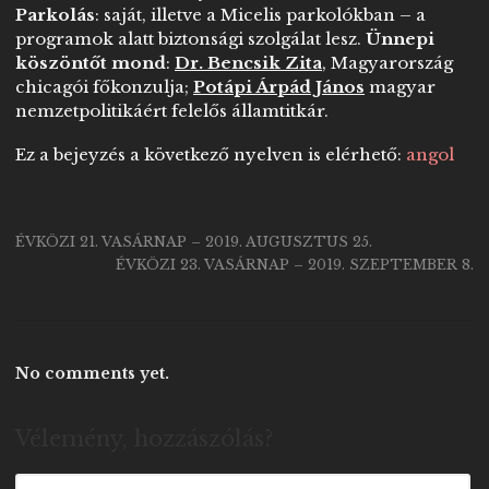
Parkolás
: saját, illetve a Micelis parkolókban – a
programok alatt biztonsági szolgálat lesz.
Ünnepi
köszöntőt mond
:
Dr. Bencsik Zita
, Magyarország
chicagói főkonzulja;
Potápi Árpád János
magyar
nemzetpolitikáért felelős államtitkár.
Ez a bejeyzés a következő nyelven is elérhető:
angol
ÉVKÖZI 21. VASÁRNAP – 2019. AUGUSZTUS 25.
ÉVKÖZI 23. VASÁRNAP – 2019. SZEPTEMBER 8.
No comments yet.
Vélemény, hozzászólás?