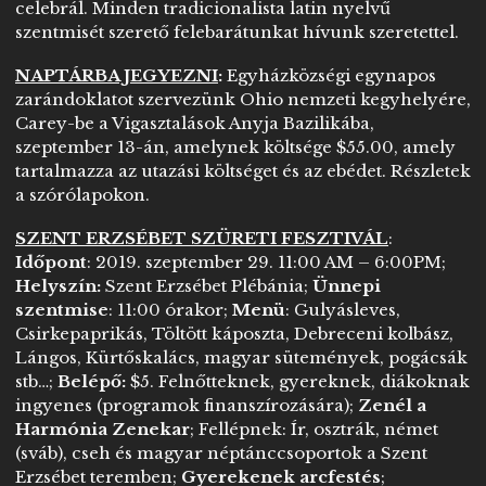
celebrál. Minden tradicionalista latin nyelvű
szentmisét szerető felebarátunkat hívunk szeretettel.
NAPTÁRBA JEGYEZNI
:
Egyházközségi egynapos
zarándoklatot szervezünk Ohio nemzeti kegyhelyére,
Carey-be a Vigasztalások Anyja Bazilikába,
szeptember 13-án, amelynek költsége $55.00, amely
tartalmazza az utazási költséget és az ebédet. Részletek
a szórólapokon.
SZENT ERZSÉBET SZÜRETI FESZTIVÁL
:
Időpont
: 2019. szeptember 29. 11:00 AM – 6:00PM;
Helyszín:
Szent Erzsébet Plébánia;
Ünnepi
szentmise
: 11:00 órakor;
Menü
: Gulyásleves,
Csirkepaprikás, Töltött káposzta, Debreceni kolbász,
Lángos, Kürtőskalács, magyar sütemények, pogácsák
stb…;
Belépő:
$5. Felnőtteknek, gyereknek, diákoknak
ingyenes (programok finanszírozására);
Zenél a
Harmónia Zenekar
; Fellépnek: Ír, osztrák, német
(sváb), cseh és magyar néptánccsoportok a Szent
Erzsébet teremben;
Gyerekenek arcfestés
;