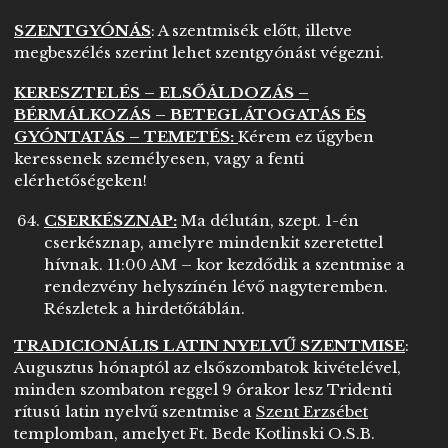
SZENTGYÓNÁS
: A szentmisék előtt, illetve
megbeszélés szerint lehet szentgyónást végezni.
KERESZTELÉS – ELSŐÁLDOZÁS –
BÉRMÁLKOZÁS – BETEGLÁTOGATÁS ÉS
GYÓNTATÁS – TEMETÉS:
Kérem ez űgyben
keressenek személyesen, vagy a fenti
elérhetőségeken!
CSERKÉSZNAP:
Ma délután, szept. 1-én
cserkésznap, amelyre mindenkit szeretettel
hívnak. 11:00 AM – kor kezdődik a szentmise a
rendezvény helyszínén lévő nagyteremben.
Részletek a hirdetőtáblán.
TRADICIONÁLIS LATIN NYELVŰ SZENTMISE
:
Augusztus hónaptól az elsőszombatok kivételével,
minden szombaton reggel 9 órakor lesz Tridenti
rítusú latin nyelvű szentmise a
Szent Erzsébet
templomban, amelyet Ft. Bede Kotlinski O.S.B.