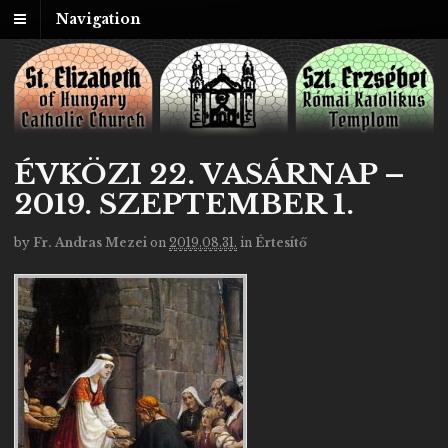
Navigation
ÉVKÖZI 22. VASÁRNAP –
2019. SZEPTEMBER 1.
by
Fr. Andras Mezei
on
2019.08.31.
in
Értesítő