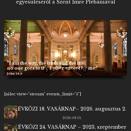
egyesüléséről a Szent Imre Plébániával
“I am the way, the truth and the life;
no one goes to the Father except by me.”
John 14,6
[ai1ec view="stream" events_limit="5"]
ÉVKÖZI 18. VASÁRNAP– 2026. augusztus 2.
2026.08.01.
ÉVKÖZI 24. VASÁRNAP – 2023, szeptember