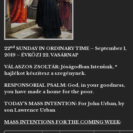
nd
22
SUNDAY IN ORDINARY TIME – September 1,
2019 – ÉVKÖZI 22. VASÁRNAP
VÁLASZOS ZSOLTÁR: Jóságodban Istenünk, *
hajlékot készítesz a szegénynek.
RESPONSORIAL PSALM:
God, in your goodness,
you have made a home for the poor.
TODAY’S MASS INTENTION:
For John Urban, by
son Lawrence Urban
MASS INTENTIONS FOR THE COMING WEEK
: