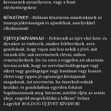
keressenek személyesen, vagy a fenti
elérhetőségeken!
KÖSZÖNET
–Hálásan köszönöm mindenkinek az
ünnepi jókívánságait és ajándékait, amelyekkel
elhalmoztak!
ÚJÉVI JÓKÍVÁNSÁG
– Felvirradt az újév első hete, és
ilyenkor az emberek, amikor felébrednek, arra
gondolnak, hogy vajon mit hoz nekik a jövő, mit
várnak tőle, mit szeretnének elérni, miben
reménykednek. De én ezen a reggelen azt akarnám
üzenni nekik, hogy ne szerelmi boldogságot vagy
sikert vagy gazdagságot vagy hatalmat vagy hosszú
életet vagy éppen jó egészséget kívánjanak
maguknak. Azt szeretném, ha összekulcsolnák
kezüket, és gondolatban egyetlen fohászt
fogalmaznának meg: Istenem, mielőtt eljön az aratás
ideje, engedd megérlelődni a lelkem!” Selma
Lagerlöf BOLDOG ÚJ ÉVET KÍVÁNOK!