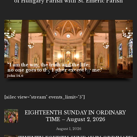
of Hungary Parish with St. Emeric Parish
“I am the way, the truth and the life;
no one goes to the Father except by me.”
John 14,6
[ai1ec view="stream" events_limit="5"]
EIGHTEENTH SUNDAY IN ORDINARY
TIME – August 2, 2026
August 1, 2026