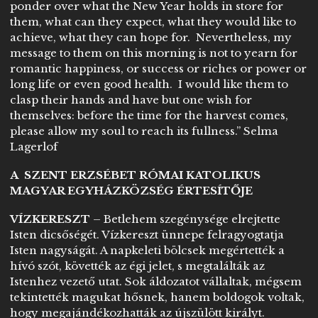
ponder over what the New Year holds in store for
them, what can they expect, what they would like to
achieve, what they can hope for. Nevertheless, my
message to them on this morning is not to yearn for
romantic happiness, or success or riches or power or
long life or even good health. I would like them to
clasp their hands and have but one wish for
themselves: before the time for the harvest comes,
please allow my soul to reach its fullness.” Selma
Lagerlof
A SZENT ERZSÉBET RÓMAI KATOLIKUS
MAGYAR EGYHÁZKÖZSÉG ÉRTESÍTŐJE
VÍZKERESZT
– Betlehem szegénysége elrejtette
Isten dicsőségét. Vízkereszt ünnepe felragyogtatja
Isten nagyságát. A napkeleti bölcsek megértették a
hívó szót, követték az égi jelet, s megtalálták az
Istenhez vezető utat. Sok áldozatot vállaltak, mégsem
tekintették magukat hősnek, hanem boldogok voltak,
hogy megajándékozhatták az újszülött királyt.