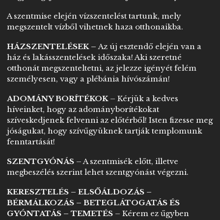
A szentmise elején vízszentelést tartunk, mely
megszentelt vízből vihetnek haza otthonaikba.
HÁZSZENTELÉSEK –
Az új esztendő elején van a
ház és lakásszentelések időszaka! Aki szeretné
otthonát megszenteltetni, az jelezze igényét felém
személyesen, vagy a plébánia hívószámán!
ADOMÁNY BORÍTÉKOK
– Kérjük a kedves
híveinket, hogy az adományborítékokat
szíveskedjenek felvenni az előtérből! Isten fizesse meg
jóságukat, hogy szívűgyüknek tartják templomunk
fenntartását!
SZENTGYÓNÁS
– A szentmisék előtt, illetve
megbeszélés szerint lehet szentgyónást végezni.
KERESZTELÉS – ELSŐÁLDOZÁS –
BÉRMÁLKOZÁS – BETEGLÁTOGATÁS ÉS
GYÓNTATÁS – TEMETÉS
– Kérem ez űgyben