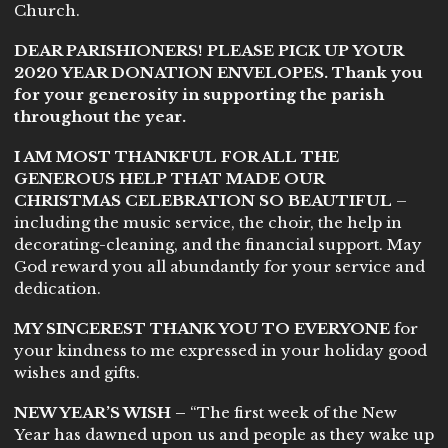
Church.
DEAR PARISHIONERS! PLEASE PICK UP YOUR
2020 YEAR DONATION ENVELOPES. Thank you
for your generosity in supporting the parish
throughout the year.
I AM MOST THANKFUL FOR ALL THE
GENEROUS HELP THAT MADE OUR
CHRISTMAS CELEBRATION SO BEAUTIFUL
–
including the music service, the choir, the help in
decorating-cleaning, and the financial support. May
God reward you all abundantly for your service and
dedication.
MY SINCEREST THANK YOU TO EVERYONE
for
your kindness to me expressed in your holiday good
wishes and gifts.
NEW YEAR’S WISH –
“The first week of the New
Year has dawned upon us and people as they wake up