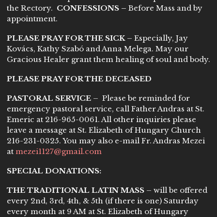
the Rectory.
CONFESSIONS –
Before Mass and by
appointment.
PLEASE PRAY FOR THE SICK
– Especially, Jay
Kovács, Kathy Szabó and Anna Melega. May our
Gracious Healer grant them healing of soul and body.
PLEASE PRAY FOR THE DECEASED
PASTORAL SERVICE
– Please be reminded for
emergency pastoral service, call Father Andras at St.
Emeric at 216-965-0061. All other inquiries please
leave a message at St. Elizabeth of Hungary Church
216-231-0325. You may also e-mail Fr. Andras Mezei
at
mezei1127@gmail.com
SPECIAL DONATIONS:
THE TRADITIONAL LATIN MASS
– will be offered
every 2nd, 3rd, 4th, & 5th (if there is one) Saturday
every month at 9 AM at St. Elizabeth of Hungary