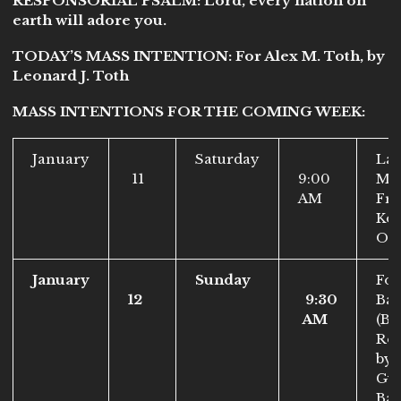
RESPONSORIAL PSALM: Lord, every nation on
earth will adore you.
TODAY’S MASS INTENTION: For
Alex M. Toth, by
Leonard J. Toth
MASS INTENTIONS FOR THE COMING WEEK:
January
Saturday
Lat
11
9:00
Mas
AM
Fr.
Kot
OS
January
Sunday
For
12
9:30
Ban
AM
(Bü
Roz
by
Gy
Ban